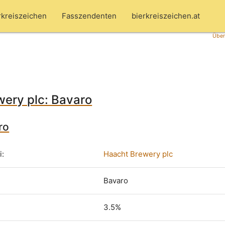
rkreiszeichen
Fasszendenten
bierkreiszeichen.at
Über
ery plc: Bavaro
ro
i:
Haacht Brewery plc
Bavaro
3.5%