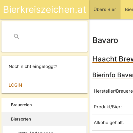
Bierkreiszeichen.at
Übers Bier
Bie
search
close
Bavaro
Haacht Brew
Noch nicht eingeloggt?
Bierinfo Bava
LOGIN
Hersteller/Brauere
Brauereien
Produkt/Bier:
Biersorten
Alkoholgehalt: