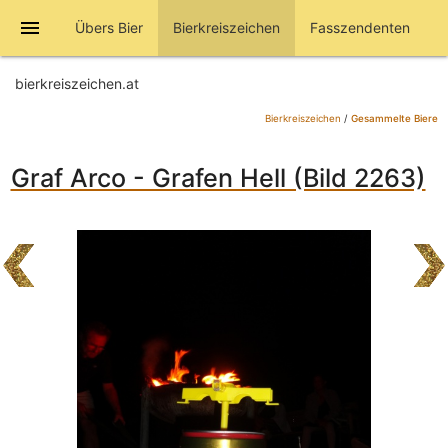
menu
Übers Bier
Bierkreiszeichen
Fasszendenten
bierkreiszeichen.at
Bierkreiszeichen
/
Gesammelte Biere
Graf Arco - Grafen Hell (Bild 2263)