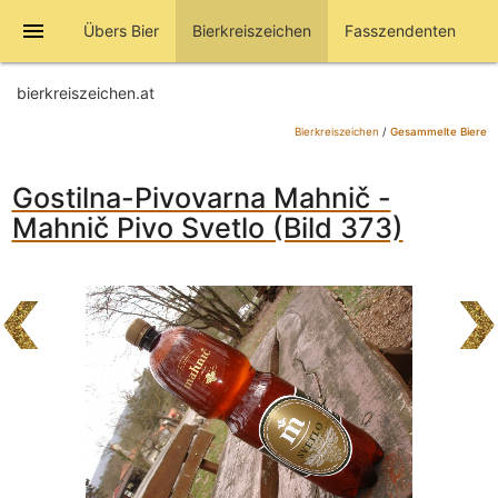
menu
Übers Bier
Bierkreiszeichen
Fasszendenten
bierkreiszeichen.at
Bierkreiszeichen
/
Gesammelte Biere
Gostilna-Pivovarna Mahnič -
Mahnič Pivo Svetlo (Bild 373)