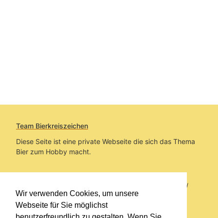
Team Bierkreiszeichen
Diese Seite ist eine private Webseite die sich das Thema
Bier zum Hobby macht.
Sie befinden sich auf https://www.bierkreiszeichen.at/
Wir verwenden Cookies, um unsere
im Pfad:
Bierkreiszeichen
/
Gesammelte Biere
Webseite für Sie möglichst
benutzerfreundlich zu gestalten. Wenn Sie