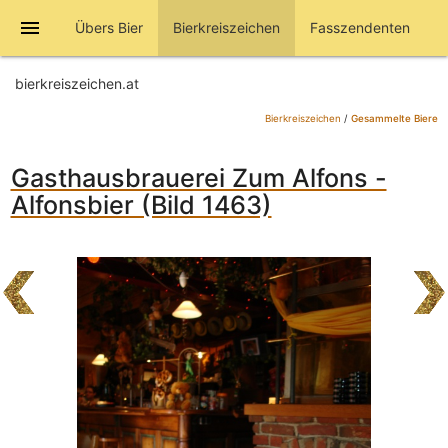
menu
Übers Bier
Bierkreiszeichen
Fasszendenten
bierkreiszeichen.at
Bierkreiszeichen
/
Gesammelte Biere
Gasthausbrauerei Zum Alfons -
Alfonsbier (Bild 1463)