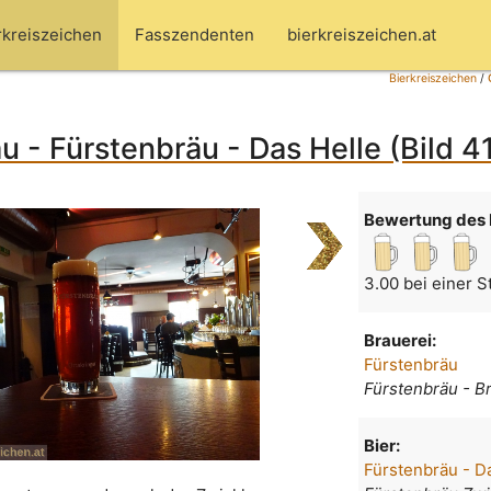
rkreiszeichen
Fasszendenten
bierkreiszeichen.at
Bierkreiszeichen
/
u - Fürstenbräu - Das Helle (Bild 4
Bewertung des 
3.00 bei einer 
Brauerei:
Fürstenbräu
Fürstenbräu - B
Bier:
Fürstenbräu - D