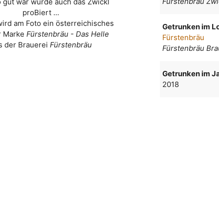
Fürstenbräu Zwi
o gut war wurde auch das Zwickl
proBiert ...
wird am Foto ein österreichisches
Getrunken im Lo
r Marke
Fürstenbräu - Das Helle
Fürstenbräu
s der Brauerei
Fürstenbräu
Fürstenbräu Br
Getrunken im Ja
2018