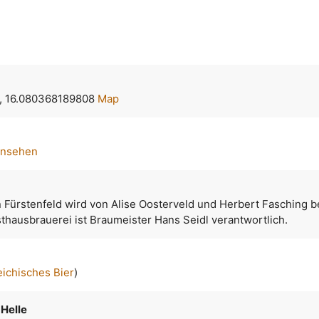
, 16.080368189808
Map
ansehen
 Fürstenfeld wird von Alise Oosterveld und Herbert Fasching be
sthausbrauerei ist Braumeister Hans Seidl verantwortlich.
eichisches Bier
)
 Helle