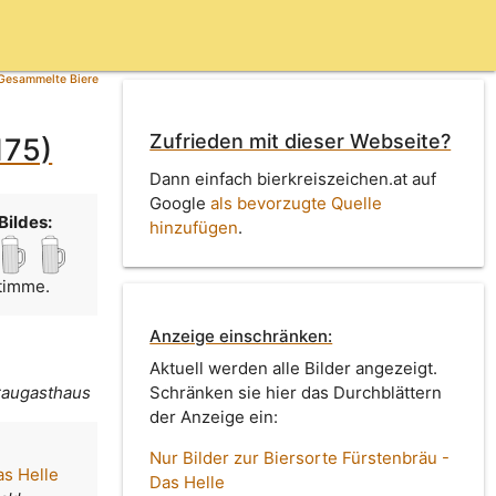
Gesammelte Biere
Zufrieden mit dieser Webseite?
175)
Dann einfach bierkreiszeichen.at auf
Google
als bevorzugte Quelle
Bildes:
hinzufügen
.
Stimme.
Anzeige einschränken:
Aktuell werden alle Bilder angezeigt.
raugasthaus
Schränken sie hier das Durchblättern
der Anzeige ein:
Nur Bilder zur Biersorte Fürstenbräu -
as Helle
Das Helle