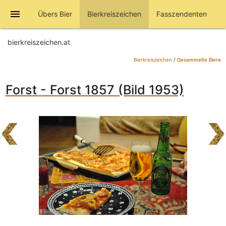
menu
Übers Bier
Bierkreiszeichen
Fasszendenten
bierkreiszeichen.at
Bierkreiszeichen
/
Gesammelte Biere
Forst - Forst 1857 (Bild 1953)