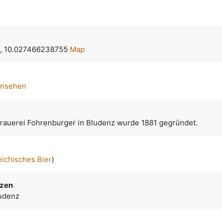
, 10.027466238755
Map
ansehen
Brauerei Fohrenburger in Bludenz wurde 1881 gegründet.
eichisches Bier
)
izen
ludenz