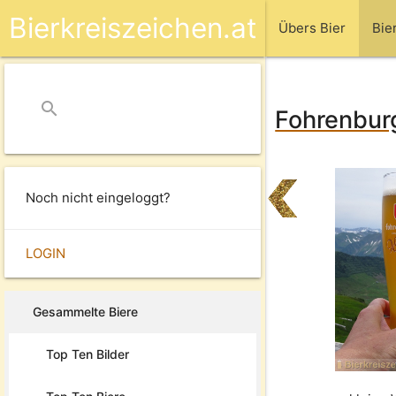
Bierkreiszeichen.at
Übers Bier
Bie
search
close
Fohrenburg
Noch nicht eingeloggt?
LOGIN
Gesammelte Biere
Top Ten Bilder