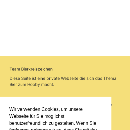
Team Bierkreiszeichen
Diese Seite ist eine private Webseite die sich das Thema
Bier zum Hobby macht.
Sie befinden sich auf https://www.bierkreiszeichen.at/
Wir verwenden Cookies, um unsere
im Pfad:
Bierkreiszeichen
/
Gesammelte Biere
Webseite für Sie möglichst
benutzerfreundlich zu gestalten. Wenn Sie
Erstellt: 2026-08-07