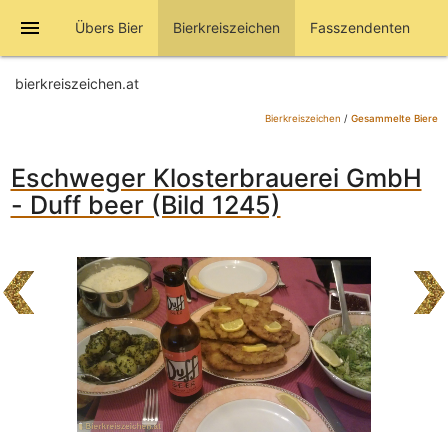
menu
Übers Bier
Bierkreiszeichen
Fasszendenten
bierkreiszeichen.at
Bierkreiszeichen
/
Gesammelte Biere
Eschweger Klosterbrauerei GmbH
- Duff beer (Bild 1245)