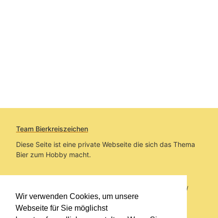
Team Bierkreiszeichen
Diese Seite ist eine private Webseite die sich das Thema
Bier zum Hobby macht.
Sie befinden sich auf https://www.bierkreiszeichen.at/
Wir verwenden Cookies, um unsere
im Pfad:
Bierkreiszeichen
/
Gesammelte Biere
Webseite für Sie möglichst