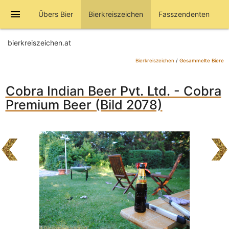
menu
Übers Bier
Bierkreiszeichen
Fasszendenten
bierkreiszeichen.at
Bierkreiszeichen
/
Gesammelte Biere
Cobra Indian Beer Pvt. Ltd. - Cobra
Premium Beer (Bild 2078)