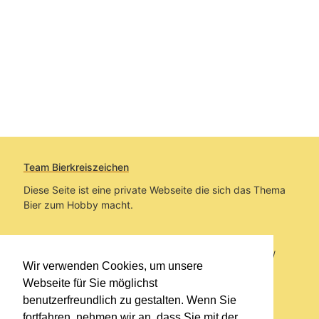
Team Bierkreiszeichen
Diese Seite ist eine private Webseite die sich das Thema
Bier zum Hobby macht.
Sie befinden sich auf https://www.bierkreiszeichen.at/
Wir verwenden Cookies, um unsere
im Pfad:
Bierkreiszeichen
/
Gesammelte Biere
Webseite für Sie möglichst
benutzerfreundlich zu gestalten. Wenn Sie
Erstellt: 2026-08-10
fortfahren, nehmen wir an, dass Sie mit der