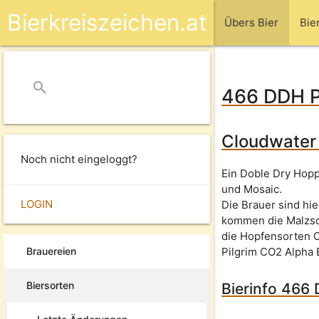
Bierkreiszeichen.at
Übers Bier
Bie
search
close
466 DDH P
Cloudwater 
Noch nicht eingeloggt?
Ein Doble Dry Hopp
und Mosaic.
LOGIN
Die Brauer sind hie
kommen die Malzsor
die Hopfensorten C
Brauereien
Pilgrim CO2 Alpha E
Biersorten
Bierinfo 466 