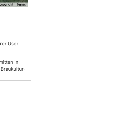
copyright
Terms
rer User.
mitten in
 Braukultur-