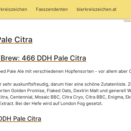
rkreiszeichen
Fasszendenten
bierkreiszeichen.at
Über
ale Citra
Brew: 466 DDH Pale Citra
ed Pale Ale mit verschiedenen Hopfensorten - vor allem aber C
r sehr auskunftsfreudig, darum hier eine schöne Zutatenliste. 
ten Golden Promise, Flaked Oats, Dextrin Malt und generell W
itra, Centennial, Mosaic BBC, Citra Cryo, Citra BBC, Enigma, E
xtract. Bei der Hefe wird auf London Fog gesetzt.
DDH Pale Citra