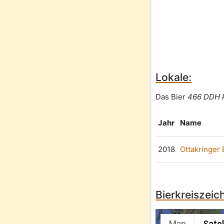
Lokale:
Das Bier
466 DDH P
Jahr
Name
2018
Ottakringer 
Bierkreiszeic
Map
Satel