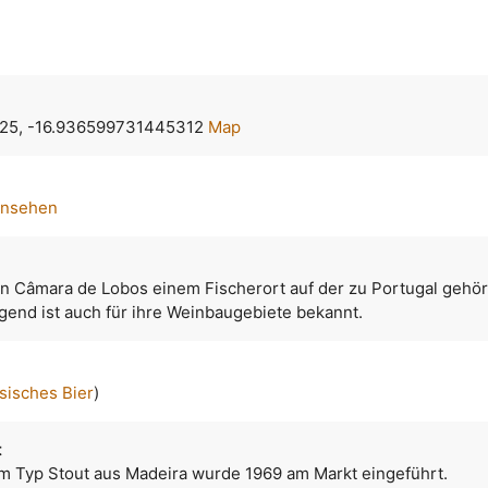
25, -16.936599731445312
Map
ansehen
 in Câmara de Lobos einem Fischerort auf der zu Portugal gehö
gend ist auch für ihre Weinbaugebiete bekannt.
sisches Bier
)
t
m Typ Stout aus Madeira wurde 1969 am Markt eingeführt.