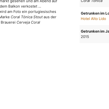
Coral Tonica
markt gesehen und am Abend auf
dem Balkon verkostet ...
wird am Foto ein portugiesisches
Getrunken im Lo
 Marke
Coral Tónica Stout
aus der
Hotel Alto Lido
Brauerei
Cerveja Coral
Getrunken im Ja
2015