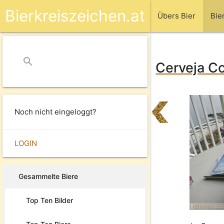
Bierkreiszeichen.at
Übers Bier
Bie
search
close
Cerveja Co
Noch nicht eingeloggt?
LOGIN
Gesammelte Biere
Top Ten Bilder