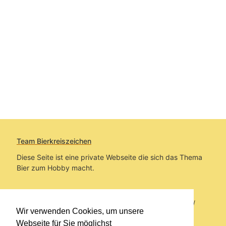
Team Bierkreiszeichen
Diese Seite ist eine private Webseite die sich das Thema
Bier zum Hobby macht.
Sie befinden sich auf https://www.bierkreiszeichen.at/
Wir verwenden Cookies, um unsere
im Pfad:
Bierkreiszeichen
/
Gesammelte Biere
Webseite für Sie möglichst