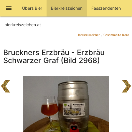
menu
Übers Bier
Bierkreiszeichen
Fasszendenten
bierkreiszeichen.at
Bierkreiszeichen
/
Gesammelte Biere
Bruckners Erzbräu - Erzbräu
Schwarzer Graf (Bild 2968)