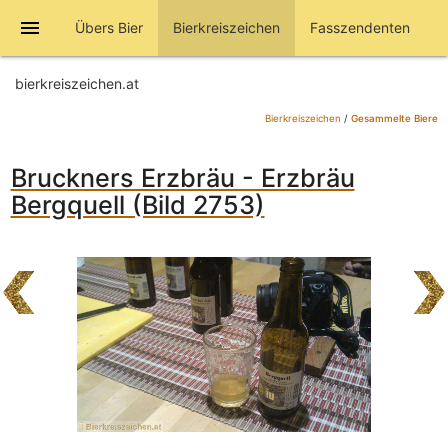
menu
Übers Bier
Bierkreiszeichen
Fasszendenten
bierkreiszeichen.at
Bierkreiszeichen
/
Gesammelte Biere
Bruckners Erzbräu - Erzbräu
Bergquell (Bild 2753)