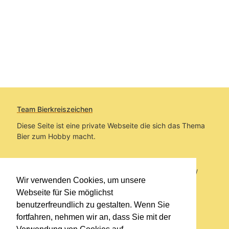
Team Bierkreiszeichen
Diese Seite ist eine private Webseite die sich das Thema
Bier zum Hobby macht.
Sie befinden sich auf https://www.bierkreiszeichen.at/
Wir verwenden Cookies, um unsere
im Pfad:
Bierkreiszeichen
/
Gesammelte Biere
Webseite für Sie möglichst
benutzerfreundlich zu gestalten. Wenn Sie
Erstellt: 2026-08-06
fortfahren, nehmen wir an, dass Sie mit der