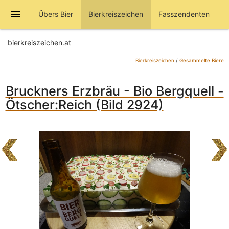
menu
Übers Bier
Bierkreiszeichen
Fasszendenten
bierkreiszeichen.at
Bierkreiszeichen
/
Gesammelte Biere
Bruckners Erzbräu - Bio Bergquell -
Ötscher:Reich (Bild 2924)