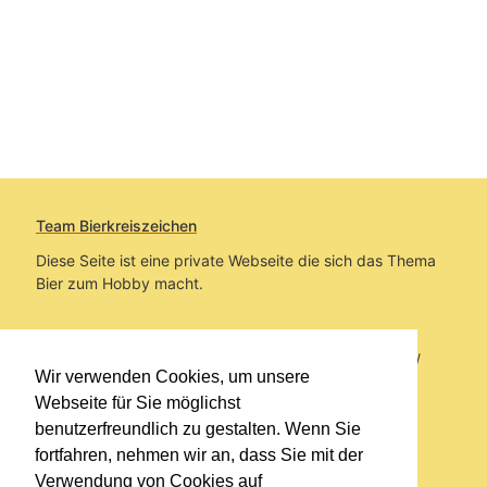
Team Bierkreiszeichen
Diese Seite ist eine private Webseite die sich das Thema
Bier zum Hobby macht.
Sie befinden sich auf https://www.bierkreiszeichen.at/
Wir verwenden Cookies, um unsere
im Pfad:
Bierkreiszeichen
/
Gesammelte Biere
Webseite für Sie möglichst
benutzerfreundlich zu gestalten. Wenn Sie
Erstellt: 2026-08-07
fortfahren, nehmen wir an, dass Sie mit der
Verwendung von Cookies auf
Links