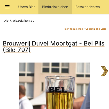
menu
Übers Bier
Bierkreiszeichen
Fasszendenten
bierkreiszeichen.at
Bierkreiszeichen
/
Gesammelte Biere
Brouwerij Duvel Moortgat - Bel Pils
(Bild 797)