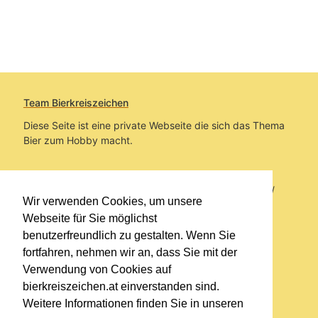
Team Bierkreiszeichen
Diese Seite ist eine private Webseite die sich das Thema
Bier zum Hobby macht.
Sie befinden sich auf https://www.bierkreiszeichen.at/
Wir verwenden Cookies, um unsere
im Pfad:
Bierkreiszeichen
/
Gesammelte Biere
Webseite für Sie möglichst
benutzerfreundlich zu gestalten. Wenn Sie
Erstellt: 2026-08-07
fortfahren, nehmen wir an, dass Sie mit der
Verwendung von Cookies auf
Links
bierkreiszeichen.at einverstanden sind.
Kontakt
Weitere Informationen finden Sie in unseren
Impressum