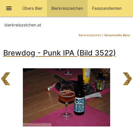
menu
Übers Bier
Bierkreiszeichen
Fasszendenten
bierkreiszeichen.at
Bierkreiszeichen
/
Gesammelte Biere
Brewdog - Punk IPA (Bild 3522)