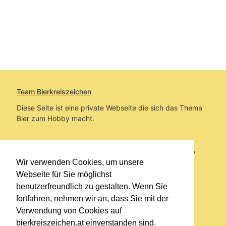
Team Bierkreiszeichen
Diese Seite ist eine private Webseite die sich das Thema
Bier zum Hobby macht.
Sie befinden sich auf https://www.bierkreiszeichen.at/
Wir verwenden Cookies, um unsere
im Pfad:
Bierkreiszeichen
/
Gesammelte Biere
Webseite für Sie möglichst
benutzerfreundlich zu gestalten. Wenn Sie
Erstellt: 2026-08-08
fortfahren, nehmen wir an, dass Sie mit der
Verwendung von Cookies auf
Links
bierkreiszeichen.at einverstanden sind.