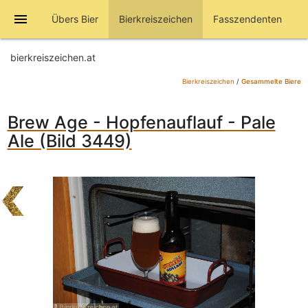
menu
Übers Bier
Bierkreiszeichen
Fasszendenten
bierkreiszeichen.at
Bierkreiszeichen
/
Gesammelte Biere
Brew Age - Hopfenauflauf - Pale
Ale (Bild 3449)