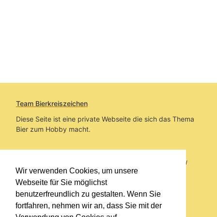
Team Bierkreiszeichen
Diese Seite ist eine private Webseite die sich das Thema
Bier zum Hobby macht.
Sie befinden sich auf https://www.bierkreiszeichen.at/
Wir verwenden Cookies, um unsere
im Pfad:
Bierkreiszeichen
/
Gesammelte Biere
Webseite für Sie möglichst
benutzerfreundlich zu gestalten. Wenn Sie
Erstellt: 2026-08-06
fortfahren, nehmen wir an, dass Sie mit der