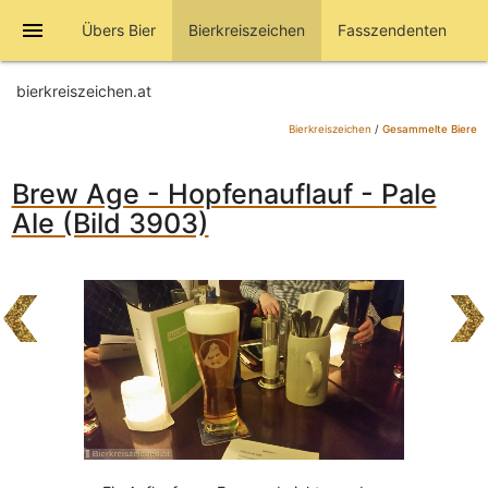
menu
Übers Bier
Bierkreiszeichen
Fasszendenten
bierkreiszeichen.at
Bierkreiszeichen
/
Gesammelte Biere
Brew Age - Hopfenauflauf - Pale
Ale (Bild 3903)