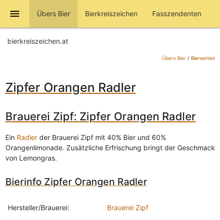
menu
Übers Bier
Bierkreiszeichen
Fasszendenten
bierkreiszeichen.at
Übers Bier
/
Biersorten
Zipfer Orangen Radler
Brauerei Zipf: Zipfer Orangen Radler
Ein
Radler
der Brauerei Zipf mit 40% Bier und 60%
Orangenlimonade. Zusätzliche Erfrischung bringt der Geschmack
von Lemongras.
Bierinfo Zipfer Orangen Radler
Hersteller/Brauerei:
Brauerei Zipf