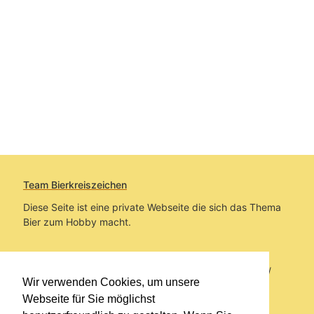
Team Bierkreiszeichen
Diese Seite ist eine private Webseite die sich das Thema
Bier zum Hobby macht.
Sie befinden sich auf https://www.bierkreiszeichen.at/
Wir verwenden Cookies, um unsere
im Pfad:
Übers Bier
/
Biersorten
Webseite für Sie möglichst