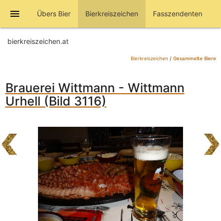
menu
Übers Bier
Bierkreiszeichen
Fasszendenten
bierkreiszeichen.at
Bierkreiszeichen
/
Gesammelte Biere
Brauerei Wittmann - Wittmann
Urhell (Bild 3116)