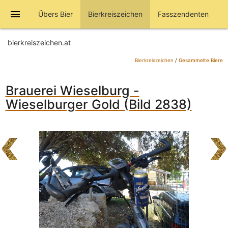
menu
Übers Bier
Bierkreiszeichen
Fasszendenten
bierkreiszeichen.at
Bierkreiszeichen
/
Gesammelte Biere
Brauerei Wieselburg -
Wieselburger Gold (Bild 2838)