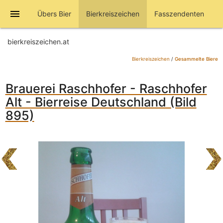
menu
Übers Bier
Bierkreiszeichen
Fasszendenten
bierkreiszeichen.at
Bierkreiszeichen
/
Gesammelte Biere
Brauerei Raschhofer - Raschhofer
Alt - Bierreise Deutschland (Bild
895)