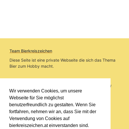
Team Bierkreiszeichen
Diese Seite ist eine private Webseite die sich das Thema
Bier zum Hobby macht.
Sie befinden sich auf https://www.bierkreiszeichen.at/
Wir verwenden Cookies, um unsere
im Pfad:
Bierkreiszeichen
/
Gesammelte Biere
Webseite für Sie möglichst
benutzerfreundlich zu gestalten. Wenn Sie
Erstellt: 2026-08-07
fortfahren, nehmen wir an, dass Sie mit der
Verwendung von Cookies auf
Links
bierkreiszeichen.at einverstanden sind.