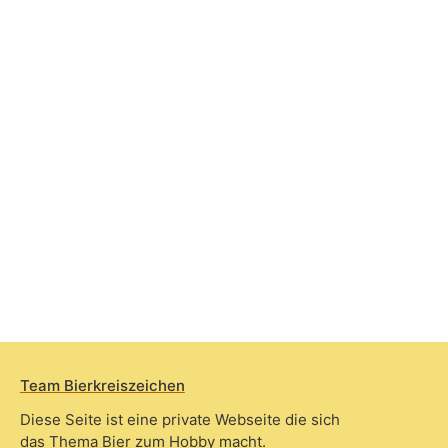
Team Bierkreiszeichen
Diese Seite ist eine private Webseite die sich
das Thema Bier zum Hobby macht.