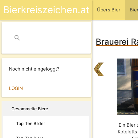
Bierkreiszeichen.at
Übers Bier
Bie
search
close
Brauerei R
Noch nicht eingeloggt?
LOGIN
Gesammelte Biere
Top Ten Bilder
Ein Bier 
Kotelett