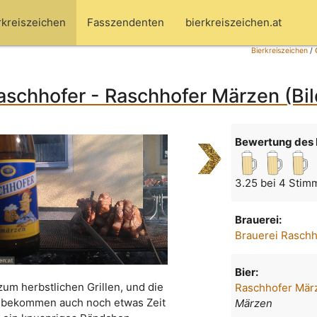
rkreiszeichen
Fasszendenten
bierkreiszeichen.at
Bierkreiszeichen
/
aschhofer - Raschhofer Märzen (Bi
Bewertung des 
3.25 bei 4 Stim
Brauerei:
Brauerei Raschh
Bier:
zum herbstlichen Grillen, und die
Raschhofer Mär
s bekommen auch noch etwas Zeit
Märzen