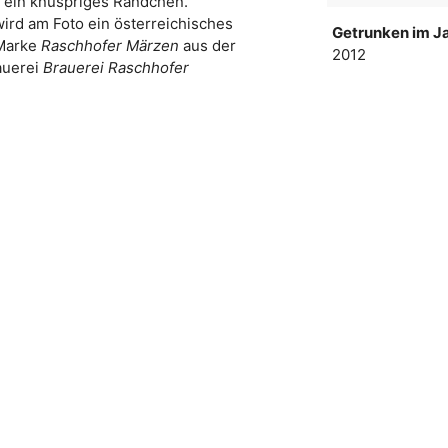
r ein knuspriges Rändchen.
wird am Foto ein österreichisches
Getrunken im Ja
 Marke
Raschhofer Märzen
aus der
2012
auerei
Brauerei Raschhofer