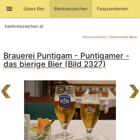
menu
Übers Bier
Bierkreiszeichen
Fasszendenten
bierkreiszeichen.at
Bierkreiszeichen
/
Gesammelte Biere
Brauerei Puntigam - Puntigamer -
das bierige Bier (Bild 2327)