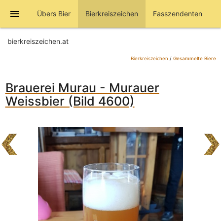
menu
Übers Bier
Bierkreiszeichen
Fasszendenten
bierkreiszeichen.at
Bierkreiszeichen
/
Gesammelte Biere
Brauerei Murau - Murauer
Weissbier (Bild 4600)