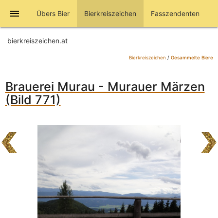
menu
Übers Bier
Bierkreiszeichen
Fasszendenten
bierkreiszeichen.at
Bierkreiszeichen
/
Gesammelte Biere
Brauerei Murau - Murauer Märzen
(Bild 771)