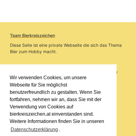
Team Bierkreiszeichen
Diese Seite ist eine private Webseite die sich das Thema
Bier zum Hobby macht.
Sie befinden sich auf https://www.bierkreiszeichen.at/
Wir verwenden Cookies, um unsere
im Pfad:
Bierkreiszeichen
/
Gesammelte Biere
Webseite für Sie möglichst
benutzerfreundlich zu gestalten. Wenn Sie
Erstellt: 2026-08-09
fortfahren, nehmen wir an, dass Sie mit der
Verwendung von Cookies auf
Links
bierkreiszeichen.at einverstanden sind.
Kontakt
Weitere Informationen finden Sie in unseren
Impressum
Datenschutzerklärung
.
Datenschutzerklärung