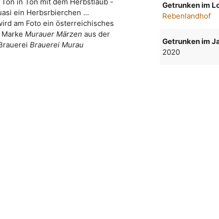
 Ton in Ton mit dem Herbstlaub -
Getrunken im Lo
asi ein Herbsrbierchen ...
Rebenlandhof
wird am Foto ein österreichisches
r Marke
Murauer Märzen
aus der
Getrunken im Ja
Brauerei
Brauerei Murau
2020