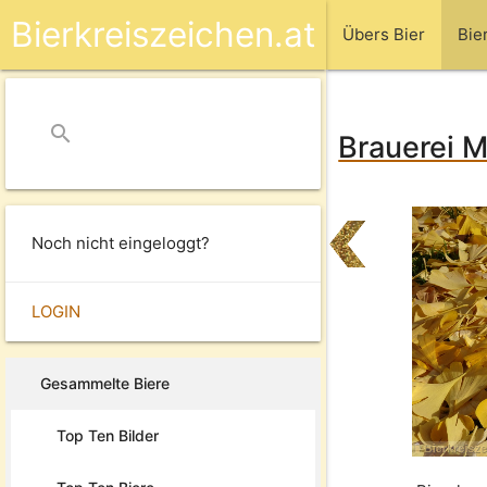
Bierkreiszeichen.at
Übers Bier
Bie
search
close
Brauerei M
Noch nicht eingeloggt?
LOGIN
Gesammelte Biere
Top Ten Bilder