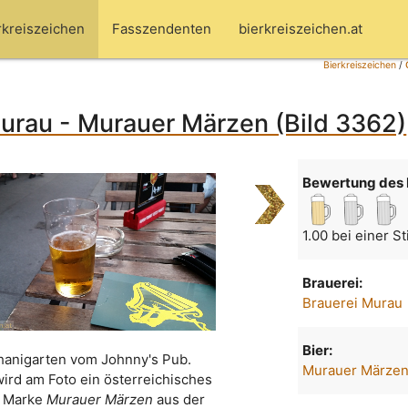
rkreiszeichen
Fasszendenten
bierkreiszeichen.at
Bierkreiszeichen
/
urau - Murauer Märzen (Bild 3362)
Bewertung des 
1.00 bei einer S
Brauerei:
Brauerei Murau
Bier:
hanigarten vom Johnny's Pub.
Murauer Märze
wird am Foto ein österreichisches
r Marke
Murauer Märzen
aus der