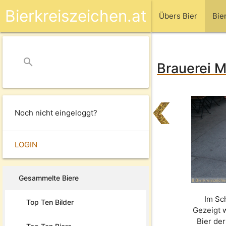
Bierkreiszeichen.at
Übers Bier
Bie
search
close
Brauerei M
Noch nicht eingeloggt?
LOGIN
Gesammelte Biere
Im Sc
Top Ten Bilder
Gezeigt 
Bier de