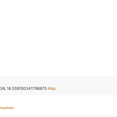
36, 16.359100341796875
Map
ansehen