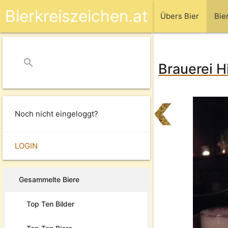
Bierkreiszeichen.at
Übers Bier
Bie
search
close
Brauerei Hi
Noch nicht eingeloggt?
LOGIN
Gesammelte Biere
Top Ten Bilder