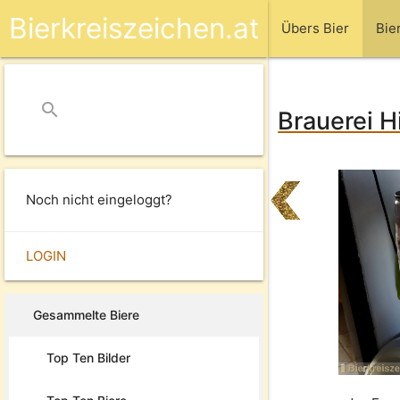
Bierkreiszeichen.at
Übers Bier
Bie
search
close
Brauerei H
Noch nicht eingeloggt?
LOGIN
Gesammelte Biere
Top Ten Bilder