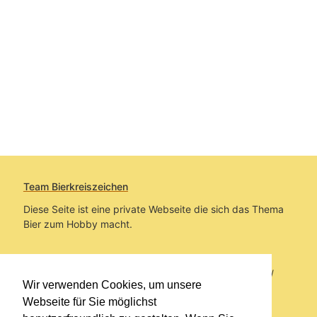
Team Bierkreiszeichen
Diese Seite ist eine private Webseite die sich das Thema
Bier zum Hobby macht.
Sie befinden sich auf https://www.bierkreiszeichen.at/
Wir verwenden Cookies, um unsere
im Pfad:
Bierkreiszeichen
/
Gesammelte Biere
Webseite für Sie möglichst