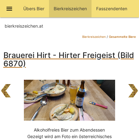
menu
Übers Bier
Bierkreiszeichen
Fasszendenten
bierkreiszeichen.at
Bierkreiszeichen
/
Gesammelte Biere
Brauerei Hirt - Hirter Freigeist (Bild
6870)
Alkoholfreies Bier zum Abendessen
Gezeigt wird am Foto ein österreichisches