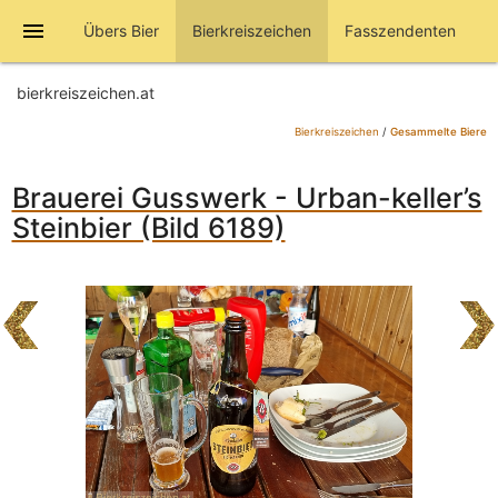
menu
Übers Bier
Bierkreiszeichen
Fasszendenten
bierkreiszeichen.at
Bierkreiszeichen
/
Gesammelte Biere
Brauerei Gusswerk - Urban-keller’s
Steinbier (Bild 6189)