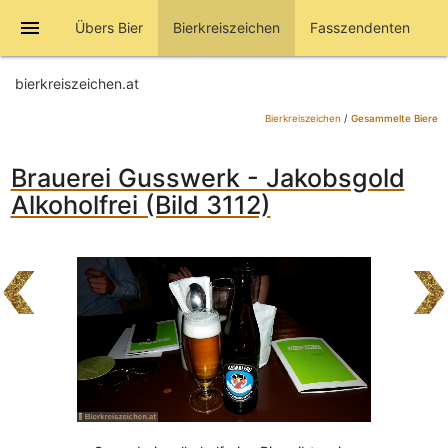
menu
Übers Bier
Bierkreiszeichen
Fasszendenten
bierkreiszeichen.at
Bierkreiszeichen
/
Gesammelte Biere
Brauerei Gusswerk - Jakobsgold
Alkoholfrei (Bild 3112)