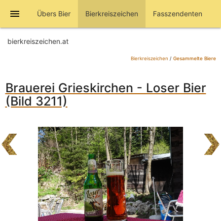
menu
Übers Bier
Bierkreiszeichen
Fasszendenten
bierkreiszeichen.at
Bierkreiszeichen
/
Gesammelte Biere
Brauerei Grieskirchen - Loser Bier
(Bild 3211)