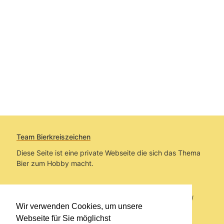
Team Bierkreiszeichen
Diese Seite ist eine private Webseite die sich das Thema
Bier zum Hobby macht.
Sie befinden sich auf https://www.bierkreiszeichen.at/
Wir verwenden Cookies, um unsere
im Pfad:
Bierkreiszeichen
/
Gesammelte Biere
Webseite für Sie möglichst