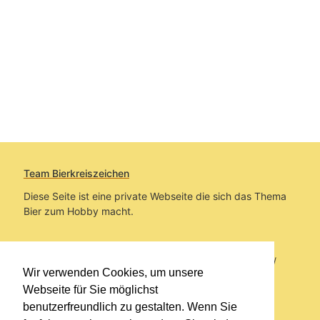
Team Bierkreiszeichen
Diese Seite ist eine private Webseite die sich das Thema
Bier zum Hobby macht.
Sie befinden sich auf https://www.bierkreiszeichen.at/
Wir verwenden Cookies, um unsere
im Pfad:
Übers Bier
/
Biersorten
Webseite für Sie möglichst
benutzerfreundlich zu gestalten. Wenn Sie
Erstellt: 2013-01-09