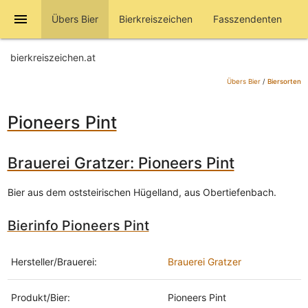
menu
Übers Bier
Bierkreiszeichen
Fasszendenten
bierkreiszeichen.at
Übers Bier
/
Biersorten
Pioneers Pint
Brauerei Gratzer: Pioneers Pint
Bier aus dem oststeirischen Hügelland, aus Obertiefenbach.
Bierinfo Pioneers Pint
Hersteller/Brauerei:
Brauerei Gratzer
Produkt/Bier:
Pioneers Pint