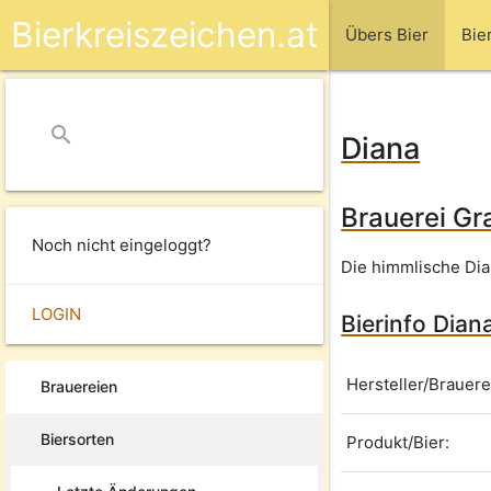
Bierkreiszeichen.at
Übers Bier
Bie
search
close
Diana
Brauerei Gr
Noch nicht eingeloggt?
Die himmlische Dia
LOGIN
Bierinfo Dian
Hersteller/Brauere
Brauereien
Biersorten
Produkt/Bier: