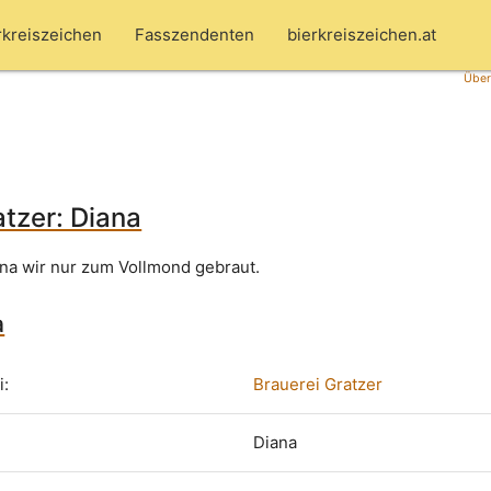
rkreiszeichen
Fasszendenten
bierkreiszeichen.at
Über
atzer: Diana
na wir nur zum Vollmond gebraut.
a
i:
Brauerei Gratzer
Diana