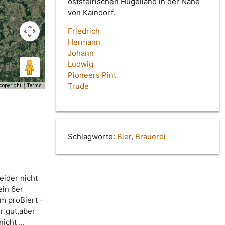
oststeirischen Hügelland in der Nähe
von Kaindorf.
Friedrich
Hermann
Johann
Ludwig
Pioneers Pint
Trude
copyright
Terms
Schlagworte:
Bier
,
Brauerei
eider nicht
ein 6er
m proBiert -
r gut,aber
cht ...