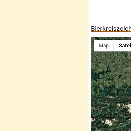
Bierkreiszeic
Map
Satel