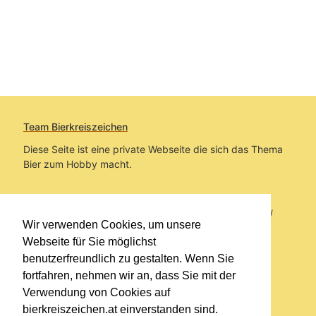
Team Bierkreiszeichen
Diese Seite ist eine private Webseite die sich das Thema
Bier zum Hobby macht.
Sie befinden sich auf https://www.bierkreiszeichen.at/
Wir verwenden Cookies, um unsere
im Pfad:
Bierkreiszeichen
/
Gesammelte Biere
Webseite für Sie möglichst
benutzerfreundlich zu gestalten. Wenn Sie
Erstellt: 2026-08-09
fortfahren, nehmen wir an, dass Sie mit der
Verwendung von Cookies auf
Links
bierkreiszeichen.at einverstanden sind.