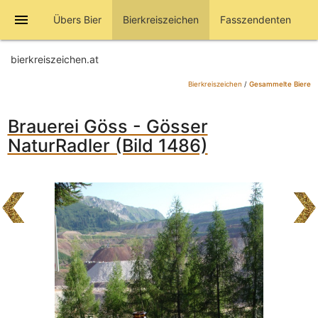
menu
Übers Bier
Bierkreiszeichen
Fasszendenten
bierkreiszeichen.at
Bierkreiszeichen
/
Gesammelte Biere
Brauerei Göss - Gösser
NaturRadler (Bild 1486)