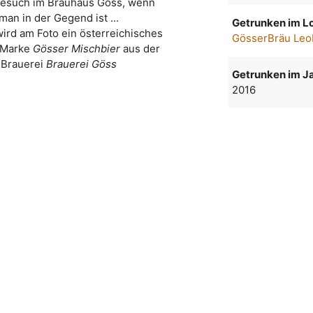
besuch im Brauhaus Göss, wenn
man in der Gegend ist ...
Getrunken im Lo
wird am Foto ein österreichisches
GösserBräu Le
r Marke
Gösser Mischbier
aus der
Brauerei
Brauerei Göss
Getrunken im Ja
2016