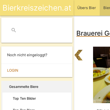
Bierkreiszeichen.at
Übers Bier
Bie
search
close
Brauerei G
Noch nicht eingeloggt?
LOGIN
Gesammelte Biere
Top Ten Bilder