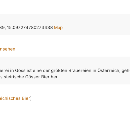
39, 15.097274780273438
Map
ansehen
uerei in Göss ist eine der größten Brauereien in Österreich, geh
as steirische Gösser Bier her.
eichisches Bier
)