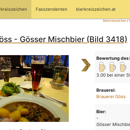
rkreiszeichen
Fasszendenten
bierkreiszeichen.at
Bierkreiszeichen
/
öss - Gösser Mischbier (Bild 3418)
Bewertung des 
3.00 bei einer 
Brauerei:
Brauerei Göss
Bier:
-
Gösser Mischbi