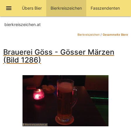
menu
Übers Bier
Bierkreiszeichen
Fasszendenten
bierkreiszeichen.at
Bierkreiszeichen
/
Gesammelte Biere
Brauerei Göss - Gösser Märzen
(Bild 1286)