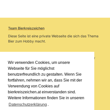
Team Bierkreiszeichen
Diese Seite ist eine private Webseite die sich das Thema
Bier zum Hobby macht.
Sie befinden sich auf https://www.bierkreiszeichen.at/
Wir verwenden Cookies, um unsere
im Pfad:
Übers Bier
/
Biersorten
Webseite für Sie möglichst
benutzerfreundlich zu gestalten. Wenn Sie
Erstellt: 2024-03-05
fortfahren, nehmen wir an, dass Sie mit der
Verwendung von Cookies auf
Links
bierkreiszeichen.at einverstanden sind.
Kontakt
Weitere Informationen finden Sie in unseren
Impressum
Datenschutzerklärung
.
Datenschutzerklärung