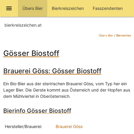
menu
Übers Bier
Bierkreiszeichen
Fasszendenten
bierkreiszeichen.at
Übers Bier
/
Biersorten
Gösser Biostoff
Brauerei Göss: Gösser Biostoff
Ein Bio-Bier aus der steririschen Brauerei Göss, vom Typ her ein
Lager Bier. Die Gerste kommt aus Österreich und der Hopfen aus
dem Mühlviertel in Oberösterreich.
Bierinfo Gösser Biostoff
Hersteller/Brauerei:
Brauerei Göss