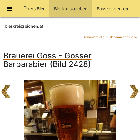
menu
Übers Bier
Bierkreiszeichen
Fasszendenten
bierkreiszeichen.at
Bierkreiszeichen
/
Gesammelte Biere
Brauerei Göss - Gösser
Barbarabier (Bild 2428)