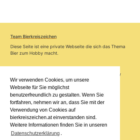
Team Bierkreiszeichen
Diese Seite ist eine private Webseite die sich das Thema
Bier zum Hobby macht.
Sie befinden sich auf https://www.bierkreiszeichen.at/
Wir verwenden Cookies, um unsere
im Pfad:
Bierkreiszeichen
/
Gesammelte Biere
Webseite für Sie möglichst
benutzerfreundlich zu gestalten. Wenn Sie
Erstellt: 2026-08-09
fortfahren, nehmen wir an, dass Sie mit der
Verwendung von Cookies auf
Links
bierkreiszeichen.at einverstanden sind.
Kontakt
Weitere Informationen finden Sie in unseren
Impressum
Datenschutzerklärung
.
Datenschutzerklärung