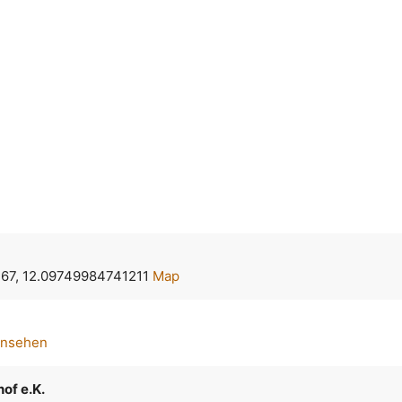
67, 12.09749984741211
Map
ansehen
of e.K.