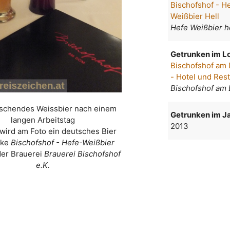
Bischofshof - H
Weißbier Hell
Hefe Weißbier h
Getrunken im Lo
Bischofshof a
- Hotel und Res
Bischofshof am
rischendes Weissbier nach einem
Getrunken im Ja
langen Arbeitstag
2013
wird am Foto ein deutsches Bier
rke
Bischofshof - Hefe-Weißbier
er Brauerei
Brauerei Bischofshof
e.K.