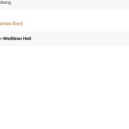
sburg.
sches Bier
)
e-Weißbier Hell