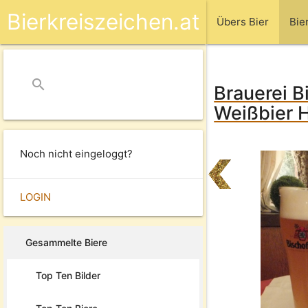
Bierkreiszeichen.at
Übers Bier
Bie
search
close
Brauerei B
Weißbier H
Noch nicht eingeloggt?
LOGIN
Gesammelte Biere
Top Ten Bilder