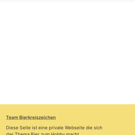
Team Bierkreiszeichen
Diese Seite ist eine private Webseite die sich
das Thema Bier zum Hobby macht.