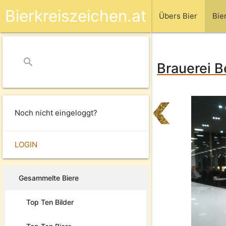
Bierkreiszeichen.at
Übers Bier
Bie
search
close
Brauerei B
Noch nicht eingeloggt?
LOGIN
Gesammelte Biere
Top Ten Bilder