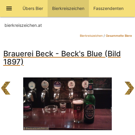
menu
Übers Bier
Bierkreiszeichen
Fasszendenten
bierkreiszeichen.at
Bierkreiszeichen
/
Gesammelte Biere
Brauerei Beck - Beck's Blue (Bild
1897)