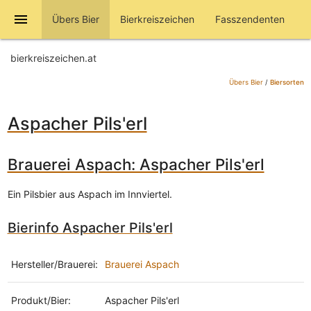
menu
Übers Bier
Bierkreiszeichen
Fasszendenten
bierkreiszeichen.at
Übers Bier
/
Biersorten
Aspacher Pils'erl
Brauerei Aspach: Aspacher Pils'erl
Ein Pilsbier aus Aspach im Innviertel.
Bierinfo Aspacher Pils'erl
Hersteller/Brauerei:
Brauerei Aspach
Produkt/Bier:
Aspacher Pils'erl