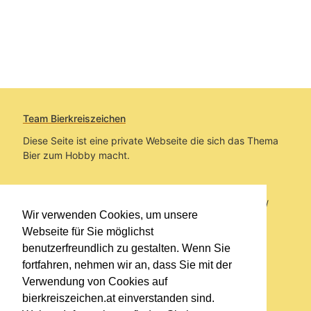
Team Bierkreiszeichen
Diese Seite ist eine private Webseite die sich das Thema
Bier zum Hobby macht.
Sie befinden sich auf https://www.bierkreiszeichen.at/
Wir verwenden Cookies, um unsere
im Pfad:
Bierkreiszeichen
/
Gesammelte Biere
Webseite für Sie möglichst
benutzerfreundlich zu gestalten. Wenn Sie
Erstellt: 2026-08-09
fortfahren, nehmen wir an, dass Sie mit der
Verwendung von Cookies auf
Links
bierkreiszeichen.at einverstanden sind.
Kontakt