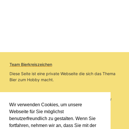
Team Bierkreiszeichen
Diese Seite ist eine private Webseite die sich das Thema
Bier zum Hobby macht.
Sie befinden sich auf https://www.bierkreiszeichen.at/
Wir verwenden Cookies, um unsere
im Pfad:
Bierkreiszeichen
/
Gesammelte Biere
Webseite für Sie möglichst
benutzerfreundlich zu gestalten. Wenn Sie
Erstellt: 2026-08-07
fortfahren, nehmen wir an, dass Sie mit der